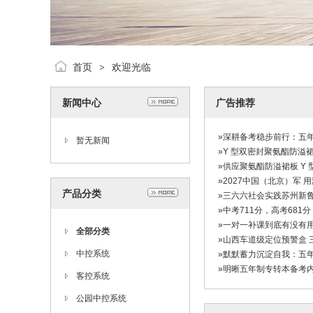
首页
欢迎光临
>
新闻中心
广告推荐
»深耕备考稳步前行：五
暂无新闻
»Y 型双密封聚氨酯防
»供应聚氨酯防溢裙板 Y 
»2027中国（北京）军
产品分类
»三六六社会实践苏州新
»中考711分，高考68
»一对一补课到底有没有用
全部分类
»山西车道级定位预警盒
中控系统
»默默蓄力沉淀自我：五
»明晰五年制专转本备考
客控系统
公园中控系统