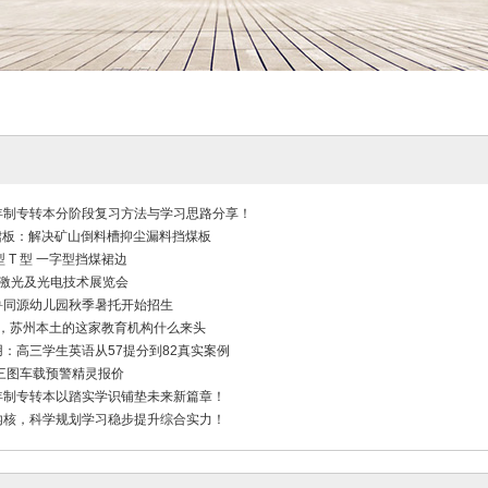
年制专转本分阶段复习方法与学习思路分享！
溢裙板：解决矿山倒料槽抑尘漏料挡煤板
型 T 型 一字型挡煤裙边
 用激光及光电技术展览会
鲁同源幼儿园秋季暑托开始招生
1分，苏州本土的这家教育机构什么来头
：高三学生英语从57提分到82真实案例
 三图车载预警精灵报价
年制专转本以踏实学识铺垫未来新篇章！
内核，科学规划学习稳步提升综合实力！